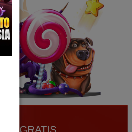
ASI GRATIS