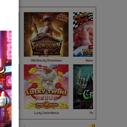
Ways 2
Wild Bounty Showdown
Nexus Koi Gate
Super Scatter
Lucky Twins Nexus
The Crypt