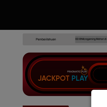
Username Telegram Resmi Slot 5000 @Microgaming Mohon di simpan di ko
Pemberitahuan
JACKPOT
PLAY